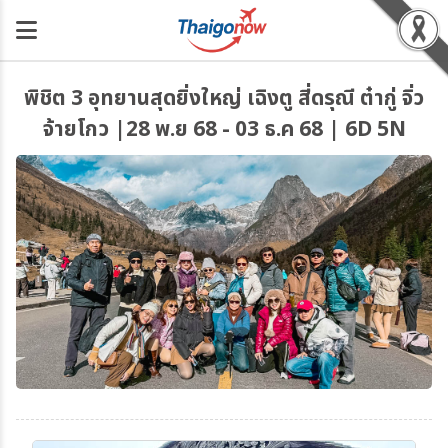
พิชิต 3 อุทยานสุดยิ่งใหญ่ เฉิงตู สี่ดรุณี ต๋ากู่ จิ่ว
จ้ายโกว |28 พ.ย 68 - 03 ธ.ค 68 | 6D 5N