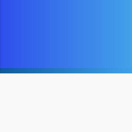
บริษัท ไทยโกนาว จำกัด ( สำนักงานใหญ่ )
82/50 หมู่บ้านฮาบิเทีย วงแหวน-รามอินทรา บางชัน คลองสามวา
กรุงเทพมหานคร 10510
( Head Office, Thailand )