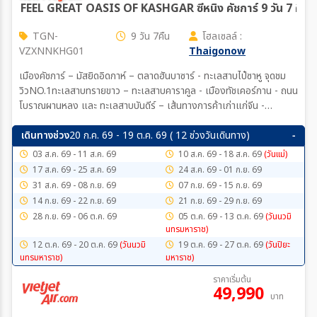
FEEL GREAT OASIS OF KASHGAR ซีหนิง คัชการ์ 9 วัน 7 คืน 
TGN-
9 วัน 7คืน
โฮลเซลล์ :
VZXNNKHG01
Thaigonow
เมืองคัชการ์ – มัสยิดอิดกาห์ – ตลาดฮันบาซาร์ - ทะเลสาบไป๋ซาหู จุดชม
วิวNO.1ทะเลสาบทรายขาว – ทะเลสาบคาราคูล - เมืองทัชเคอร์กาน - ถนน
โบราณผานหลง และ ทะเลสาบบันดีร์ – เส้นทางการค้าเก่าแก่จีน -
ปากีสถาน - ผ่านชมพื้นที่ชุ่มน้ำถ่าเหอม่าน – ธารน้ำแข็งมุซทากห์ อาตา -
เมืองเก่าคัชการ์(ชมพิธีเปิดเมือง) – ถนนงานหัตถกรรม – โรงน้ำชาเก่าแก่
เดินทางช่วง
20 ก.ค. 69 - 19 ต.ค. 69 ( 12 ช่วงวันเดินทาง)
อายุร้อยปี – ถนนภาพวาดน้ำมัน – ถนนสายรุ้ง - ชุมชนบ้านดินโบราณบนที่
03 ส.ค. 69 - 11 ส.ค. 69
10 ส.ค. 69 - 18 ส.ค. 69
(วันแม่)
สูง – ตลาดค้าปศุสัตว์คัชการ์ – เมืองซีหนิง - ตลาดกลางคืนมั่วเจีย -
17 ส.ค. 69 - 25 ส.ค. 69
24 ส.ค. 69 - 01 ก.ย. 69
มัสยิดหนานกวน – มัสยิดตงกวน(ชมบริเวณภายนอก) – ถนนคนเดินเซี่ย
31 ส.ค. 69 - 08 ก.ย. 69
07 ก.ย. 69 - 15 ก.ย. 69
หนานกวน – ถนนคนเดินลี่เหมิง
14 ก.ย. 69 - 22 ก.ย. 69
21 ก.ย. 69 - 29 ก.ย. 69
28 ก.ย. 69 - 06 ต.ค. 69
05 ต.ค. 69 - 13 ต.ค. 69
(วันนวมิ
นทรมหาราช)
12 ต.ค. 69 - 20 ต.ค. 69
(วันนวมิ
19 ต.ค. 69 - 27 ต.ค. 69
(วันปิยะ
นทรมหาราช)
มหาราช)
ราคาเริ่มต้น
49,990
บาท