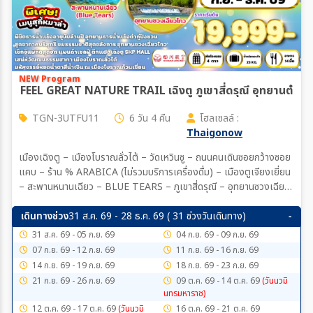
NEW Program
FEEL GREAT NATURE TRAIL เฉิงตู ภูเขาสี่ดรุณี อุทยานต๋ากู่ปิ
TGN-3UTFU11
6 วัน 4 คืน
โฮลเซลล์ :
Thaigonow
เมืองเฉิงตู – เมืองโบราณลั่วไต้ – วัดเหวินซู – ถนนคนเดินซอยกว้างซอย
แคบ – ร้าน % ARABICA (ไม่รวมบริการเครื่องดื่ม) – เมืองตูเจียงเยี่ยน
– สะพานหนานเฉียว – BLUE TEARS – ภูเขาสี่ดรุณี – อุทยานซวงเฉียว
โกว (รวมบริการรถบัสอุทยาน) – เมืองเม่าเสี้ยน – อำเภอเฮยสุ่ย –
อุทยานธารน้ำแข็งต๋ากู่ปิงชวน(รวมบริการรถบัสอุทยาน+กระเช้าขึ้น-ลง) –
เดินทางช่วง
31 ส.ค. 69 - 28 ธ.ค. 69 ( 31 ช่วงวันเดินทาง)
เมืองตูเจียงเยี่ยน – จัตุรัสหย่างเทียนวู่ – รูปปั้นแพนด้าเซลฟี – ห้องสมุด
31 ส.ค. 69 - 05 ก.ย. 69
04 ก.ย. 69 - 09 ก.ย. 69
จงซูเก๋อ – เมืองเฉิงตู – ย่านตงเจียวจี้อี้ – ตึกแฝดเฉิงตู – SKP MALL
07 ก.ย. 69 - 12 ก.ย. 69
11 ก.ย. 69 - 16 ก.ย. 69
– วัดต้าฉือ – ถนนคนเดินชุนซีลู่ – แพนด้ายักษ์ปีนตึกIFS – ถนนคนเดินไท่
14 ก.ย. 69 - 19 ก.ย. 69
18 ก.ย. 69 - 23 ก.ย. 69
กู่หลี่
21 ก.ย. 69 - 26 ก.ย. 69
09 ต.ค. 69 - 14 ต.ค. 69
(วันนวมิ
นทรมหาราช)
12 ต.ค. 69 - 17 ต.ค. 69
(วันนวมิ
16 ต.ค. 69 - 21 ต.ค. 69