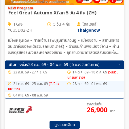
NEW Program
Feel Great Autumn Xi'an 5 วัน 4 คืน (ZH)
TGN-
5 วัน 4 คืน
โฮลเซลล์ :
YCU5D02-ZH
Thaigonow
เมืองหยุนเฉิง – ศาลเจ้าบรรพบุรุษท่านกวนอู – เมืองซีอาน – สุสานทหาร
ดินเผาจิ๋นซีฮ่องเต้(รวมรถแบตเตอรี่) – ผ่านชมกำแพงเมืองซีอาน – ผ่าน
ชมจัตุรัสหอระฆังและหอกลองซีอาน – อุทยานวิทยาศาสตร์สี่สมบัติแห่ง
เทือกเขาฉินหลิ่ง – ชมใบไม้เปลี่ยนสี ณ สวนเยี่ยนหนาน – เจดีย์ห่านป่า
ใหญ่(ไม่ขึ้นด้านบนเจดีย์) – ถนนคนเดินต้าถังปู๋เย่เฉิง – ชมโชว์ราชวงศ์
เดินทางช่วง
23 ก.ย. 69 - 04 พ.ย. 69 ( 5 ช่วงวันเดินทาง)
ถัง(รวมค่าเข้าชม) – วัดก่วงเหริน – ชมหญ้าหมอกชมพูและใบไม้เปลี่ยนสี
23 ก.ย. 69 - 27 ก.ย. 69
14 ต.ค. 69 - 18 ต.ค. 69
(วันนวมิ
ณ อุทยานโบราณสถานแห่งชาตินครหลวงฮั่นฉางอาน – เมืองหยุนเฉิง –
นทรมหาราช)
ห้างอู่เยว่
21 ต.ค. 69 - 25 ต.ค. 69
(วันปิยะ
28 ต.ค. 69 - 01 พ.ย. 69
มหาราช)
04 พ.ย. 69 - 08 พ.ย. 69
ราคาเริ่มต้น
26,900
บาท
ดูรายละเอียด