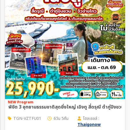
NEW Program
พิชิต 3 อุทยานธรรมชาติสุดยิ่งใหญ่ เฉิงตู สี่ดรุณี ต๋ากู่ปิงชวน 
TGN-VZTFU01
6วัน 5คืน
โฮลเซลล์ :
Thaigonow