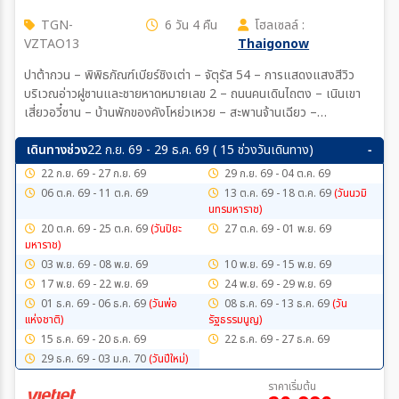
TGN-
6 วัน 4 คืน
โฮลเซลล์ :
VZTAO13
Thaigonow
ปาต้ากวน – พิพิธภัณฑ์เบียร์ชิงเต่า – จัตุรัส 54 – การแสดงแสงสีวิว
บริเวณอ่าวฝูซานและชายหาดหมายเลข 2 – ถนนคนเดินไถตง – เนินเขา
เสี่ยวอวี๋ซาน – บ้านพักของคังโหย่วเหวย – สะพานจ้านเฉียว –
SILVERFISH STREET – ถนนวัฒนธรรมหงซู่หลิน – พิพิธภัณฑ์ชิงเต่า
– ชายหาดหมายเลข 3 – ถนนผีไฉ่ย่วน – สวนชิ้นห้าวซาน – ถนนหลงเจียง
เดินทางช่วง
22 ก.ย. 69 - 29 ธ.ค. 69 ( 15 ช่วงวันเดินทาง)
– ห้างสรรพสินค้า The Mix C – ซาจื่อโข่ว – สวนสาธารณะไห่จือเลี่ยน –
22 ก.ย. 69 - 27 ก.ย. 69
29 ก.ย. 69 - 04 ต.ค. 69
ถนนคนเดินจงซาน – โบสถ์เซนต์ไมเคิล – เกาะต้าเป่า
06 ต.ค. 69 - 11 ต.ค. 69
13 ต.ค. 69 - 18 ต.ค. 69
(วันนวมิ
นทรมหาราช)
20 ต.ค. 69 - 25 ต.ค. 69
(วันปิยะ
27 ต.ค. 69 - 01 พ.ย. 69
มหาราช)
03 พ.ย. 69 - 08 พ.ย. 69
10 พ.ย. 69 - 15 พ.ย. 69
17 พ.ย. 69 - 22 พ.ย. 69
24 พ.ย. 69 - 29 พ.ย. 69
01 ธ.ค. 69 - 06 ธ.ค. 69
(วันพ่อ
08 ธ.ค. 69 - 13 ธ.ค. 69
(วัน
เเห่งชาติ)
รัฐธรรมนูญ)
15 ธ.ค. 69 - 20 ธ.ค. 69
22 ธ.ค. 69 - 27 ธ.ค. 69
29 ธ.ค. 69 - 03 ม.ค. 70
(วันปีใหม่)
ราคาเริ่มต้น