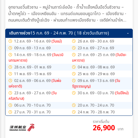
อุทยานอวิ๋นซิวซาน – หมู่บ้านถาร์เอ๋อป๋อ - ถ้ำน้ำแข็งหมื่นปีอวิ๋นซิวซาน –
น้ำตกหูโข่ว – เมืองเหยียนอัน - แกรนด์แคนยอนยูฉาโกว – เมืองซีอาน -
ถนนคนเดินต้าถังปู๋เย่เฉิง - ผ่านชมกําแพงเมืองซีอาน - เจดีย์ห่านป่าใหญ่
– โชว์เส้นทางสายไหม - สุสานทหารดินเผาจิ๋นซีฮ่องเต้ - เมืองหยุนเฉิง -
ห้างอู่เยว่
เดินทางช่วง
15 ก.ค. 69 - 24 ก.พ. 70 ( 18 ช่วงวันเดินทาง)
12 ส.ค. 69 - 16 ส.ค. 69
(วันแม่)
26 ส.ค. 69 - 30 ส.ค. 69
09 ก.ย. 69 - 13 ก.ย. 69
23 ก.ย. 69 - 27 ก.ย. 69
14 ต.ค. 69 - 18 ต.ค. 69
(วันนวมิ
21 ต.ค. 69 - 25 ต.ค. 69
(วันปิยะ
นทรมหาราช)
มหาราช)
28 ต.ค. 69 - 01 พ.ย. 69
04 พ.ย. 69 - 08 พ.ย. 69
11 พ.ย. 69 - 15 พ.ย. 69
25 พ.ย. 69 - 29 พ.ย. 69
02 ธ.ค. 69 - 06 ธ.ค. 69
(วันพ่อ
09 ธ.ค. 69 - 13 ธ.ค. 69
(วัน
เเห่งชาติ)
รัฐธรรมนูญ)
23 ธ.ค. 69 - 27 ธ.ค. 69
(วัน
30 ธ.ค. 69 - 03 ม.ค. 70
(วันปีใหม่)
คริสต์มาส)
06 ม.ค. 70 - 10 ม.ค. 70
20 ม.ค. 70 - 24 ม.ค. 70
27 ม.ค. 70 - 31 ม.ค. 70
24 ก.พ. 70 - 28 ก.พ. 70
ราคาเริ่มต้น
26,900
บาท