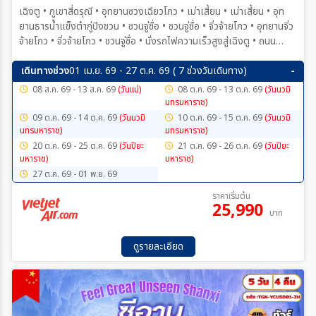
เฉิงตู • ภูเขาสี่ดรุณี • อุทยานซวงเฉียวโกว • เม่าเสี้ยน • เม่าเสี้ยน • อุท
ยานธารนํ้าแข็งต๋ากู่ปิงชวน • ชวนจู่ซื่อ • ชวนจู่ซื่อ • จิ่วจ้ายโกว • อุทยานจิ่ว
จ้ายโกว • จิ่วจ้ายโกว • ชวนจู่ซื่อ • นั่งรถไฟความเร็วสูงสู่เฉิงตู • ถนน
โบราณซอยกว้างซอยแคบ • ห้าง SKP - น้ำพุไม้ไผ่ • เฉิงตู •วัดต้าฉือ •
ถนนโบราณจินหลี่ • ถนนคนเดินชุนซีลู่ • แพนด้ายักษ์ปีนตึก • ถนนคนเดิน
เดินทางช่วง
01 เม.ย. 69 - 27 ต.ค. 69 ( 7 ช่วงวันเดินทาง)
ไท่กู่หลี่
08 ส.ค. 69 - 13 ส.ค. 69
(วันแม่)
08 ต.ค. 69 - 13 ต.ค. 69
(วันนวมิ
นทรมหาราช)
09 ต.ค. 69 - 14 ต.ค. 69
(วันนวมิ
10 ต.ค. 69 - 15 ต.ค. 69
(วันนวมิ
นทรมหาราช)
นทรมหาราช)
20 ต.ค. 69 - 25 ต.ค. 69
(วันปิยะ
21 ต.ค. 69 - 26 ต.ค. 69
(วันปิยะ
มหาราช)
มหาราช)
27 ต.ค. 69 - 01 พ.ย. 69
ราคาเริ่มต้น
25,990
บาท
ดูรายละเอียด