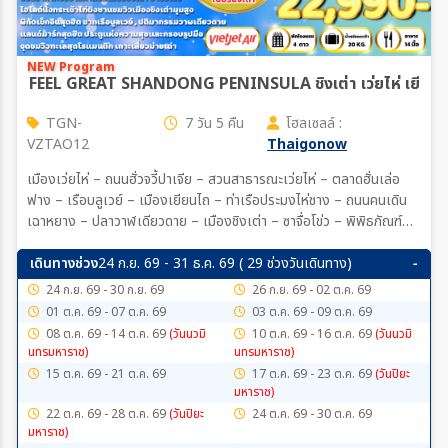
NEW Program
TGN-
7 วัน 5 คืน
โฮลเซลล์ :
VZTAO12
Thaigonow
เมืองเว่ยไห่ – ถนนฮั่วจวี้ปาเจีย – สวนสาธารณะเว่ยไห่ – ตลาดฮั่นเล่อ
ฟาง – เรือบลูเวย์ – เมืองเยียนไถ – ท่าเรือประมงไห่ชาง – ถนนคนเดิน
เฉาหยาง – ปลาวาฬเดียวดาย – เมืองชิงเต่า – ซาจื่อโข่ว – พิพิธภัณฑ์
เบียร์ชิงเต่า (ชิมเบียร์สดฟรีท่านละ 2 แก้ว) – SILVERFISH STREET –
ถนนคนเดินไถตง – สะพานจ้านเฉียว – โบสถ์เซนต์ไมเคิล(ชมบริเวณ
เดินทางช่วง
24 ก.ย. 69 - 31 ธ.ค. 69 ( 29 ช่วงวันเดินทาง)
ภายนอก) – ไท่ผิงซาน (รวมนั่งกระเช้า) ถนนหลงเจียง – จัตุรัส 54 – การ
24 ก.ย. 69 - 30 ก.ย. 69
26 ก.ย. 69 - 02 ต.ค. 69
แสดงแสงสี ณ ชายหาดหมายเลข 3 – เกาะเสี่ยวม่ายเต่า – ถนนสไตล์
01 ต.ค. 69 - 07 ต.ค. 69
03 ต.ค. 69 - 09 ต.ค. 69
เยอรมัน – ห้างสรรพสินค้า The MixC
08 ต.ค. 69 - 14 ต.ค. 69
(วันนวมิ
10 ต.ค. 69 - 16 ต.ค. 69
(วันนวมิ
นทรมหาราช)
นทรมหาราช)
15 ต.ค. 69 - 21 ต.ค. 69
17 ต.ค. 69 - 23 ต.ค. 69
(วันปิยะ
มหาราช)
22 ต.ค. 69 - 28 ต.ค. 69
(วันปิยะ
24 ต.ค. 69 - 30 ต.ค. 69
มหาราช)